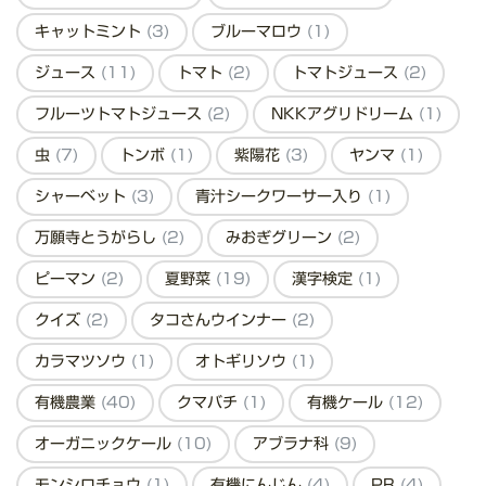
キャットミント
(3)
ブルーマロウ
(1)
ジュース
(11)
トマト
(2)
トマトジュース
(2)
フルーツトマトジュース
(2)
NKKアグリドリーム
(1)
虫
(7)
トンボ
(1)
紫陽花
(3)
ヤンマ
(1)
シャーベット
(3)
青汁シークワーサー入り
(1)
万願寺とうがらし
(2)
みおぎグリーン
(2)
ピーマン
(2)
夏野菜
(19)
漢字検定
(1)
クイズ
(2)
タコさんウインナー
(2)
カラマツソウ
(1)
オトギリソウ
(1)
有機農業
(40)
クマバチ
(1)
有機ケール
(12)
オーガニックケール
(10)
アブラナ科
(9)
モンシロチョウ
(1)
有機にんじん
(4)
PR
(4)