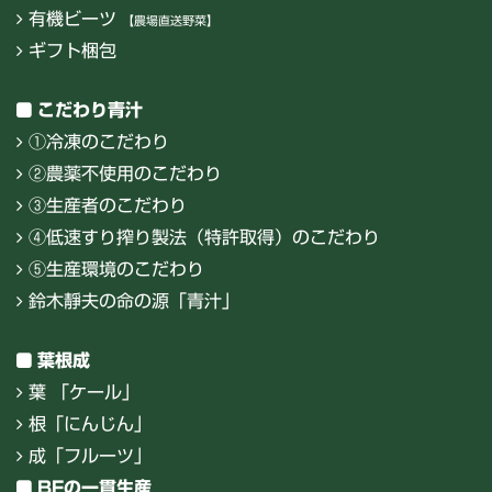
有機ビーツ
【農場直送野菜】
ギフト梱包
こだわり青汁
①冷凍のこだわり
②農薬不使用のこだわり
③生産者のこだわり
④低速すり搾り製法（特許取得）のこだわり
⑤生産環境のこだわり
鈴木靜夫の命の源「青汁」
葉根成
葉 「ケール」
根「にんじん」
成「フルーツ」
BFの一貫生産