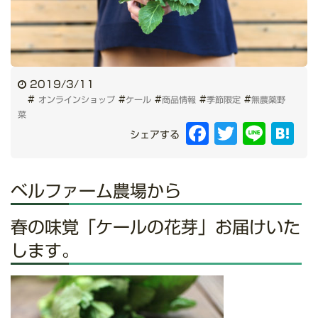
2019/3/11
#
#
#
#
#
オンラインショップ
ケール
商品情報
季節限定
無農薬野
菜
Facebook
Twitter
Line
Hat
シェアする
ベルファーム農場から
春の味覚「ケールの花芽」お届けいた
します。