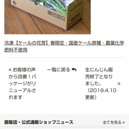
冷凍【ケールの花芽】春限定・国産ケール原種・農薬化学
肥料不使用
お客様の声
一覧に戻る
生にんじん販
から改善！パ
売終了となり
ッケージがリ
ました。
ニューアルさ
（2019.4.10
れます
更新）
直販店・公式通販ショップニュース
全てを見る