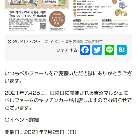
2021/7/23
#
#
#
イベント
出店情報
季節限定
Facebook
Twitter
Line
Hat
シェアする
いつもベルファームをご愛顧いただき誠にありがとうござ
います。
2021年7月25日、日曜日に開催される
吉沼マルシェ
に
ベルファームのキッチンカーが出店しますのでお知らせで
ございます。
〇イベント詳細
開催日：2021年7月25日（日）