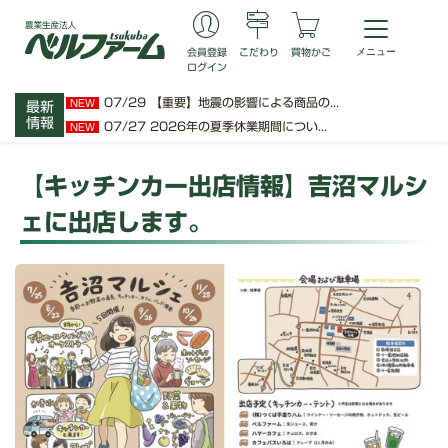
会員登録
こだわり
買物かご
ログイン
07/29
【重要】地震の影響による商品の...
NEW
最新
情報
07/27
2026年の夏季休業期間につい...
NEW
【キッチンカー出店情報】吉沼マルシ
ェに出店します。