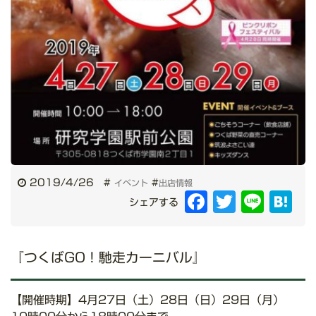
2019/4/26
#
#
イベント
出店情報
Facebook
Twitter
Line
Hat
シェアする
『つくばGO！馳走カーニバル』
【開催時期】4月27日（土）28日（日）29日（月）