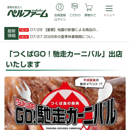
会員登録
こだわり
買物かご
ログイン
07/29
【重要】地震の影響による商品の...
NEW
最新
情報
07/27
2026年の夏季休業期間につい...
NEW
「つくばGO！馳走カーニバル」出店
いたします