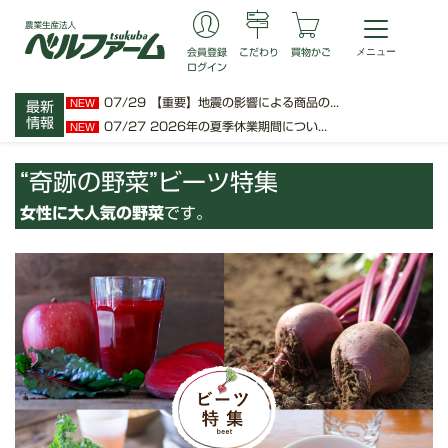
会員登録
こだわり
買物かご
ログイン
07/29
【重要】地震の影響による商品の...
NEW
最新
情報
07/27
2026年の夏季休業期間につい...
NEW
“奇跡の野菜”ビーツ特集
女性に大人気の野菜
です。