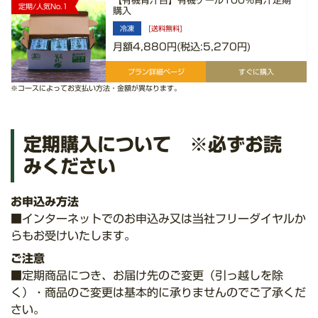
【有機青汁百】有機ケール100%青汁定期
定期
/人気No.1
購入
冷凍
[送料無料]
月額4,880円(税込:5,270円)
プラン
詳細ページ
すぐに購入
※コースによってお支払い方法・金額が異なります。
定期購入について ※必ずお読
みください
お申込み方法
■インターネットでのお申込み又は当社フリーダイヤルか
らもお受けいたします。
ご注意
■定期商品につき、お届け先のご変更（引っ越しを除
く）・商品のご変更は基本的に承りませんのでご了承くだ
さい。