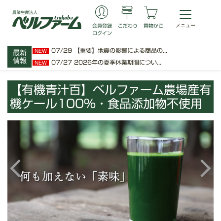
会員登録
こだわり
買物かご
ログイン
07/29
【重要】地震の影響による商品の...
NEW
最新
情報
07/27
2026年の夏季休業期間につい...
NEW
【有機青汁百】ベルファーム農場産有
機ケール100%・食品添加物不使用