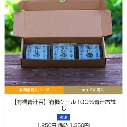
商品購入ページ
すぐに購入
【有機青汁百】有機ケール100%青汁お試
し
冷凍
1,250円 (税込:1,350円)