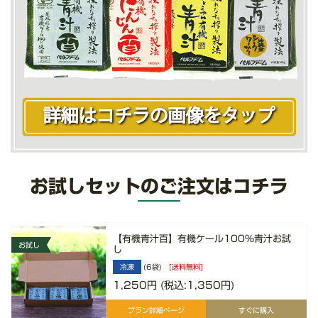
お試しセットのご注文はコチラ
【有機青汁百】有機ケール100%青汁お試
お試し
し
冷凍
(6袋)
[送料無料]
1,250円 (税込:1,350円)
プラン
詳細ページ
すぐに購入