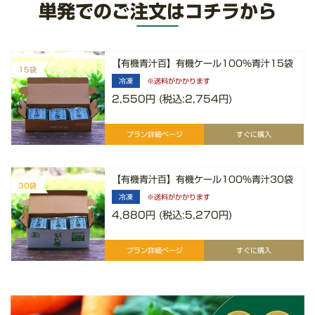
単発でのご注文はコチラから
【有機青汁百】有機ケール100%青汁15袋
15袋
冷凍
※送料がかかります
2,550円 (税込:2,754円)
プラン
詳細ページ
すぐに購入
【有機青汁百】有機ケール100%青汁30袋
30袋
冷凍
※送料がかかります
4,880円 (税込:5,270円)
プラン
詳細ページ
すぐに購入