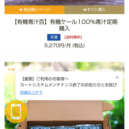
商品購入ページ
すぐに購入
【有機青汁百】有機ケール100%青汁定期
購入
冷凍
[送料無料]
5,270円/月 (税込)
30袋
×
【重要】ご利用のお客様へ
カートシステムメンテナンス終了のお知らせとお詫び
詳細はコチラ