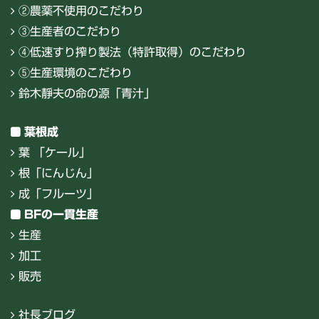
②農薬不使用のこだわり
③生産者のこだわり
④低速すり搾り製法（特許取得）のこだわり
⑤生産環境のこだわり
鈴木靜夫の命の源「青汁」
葉根成
葉 「ケール」
根「にんじん」
成「フルーツ」
BFの一貫生産
生産
加工
販売
社長ブログ