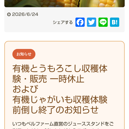
2026/6/24
Facebook
Twitter
Line
Hat
シェアする
お知らせ
有機とうもろこし収穫体
験・販売 一時休止
および
有機じゃがいも収穫体験
前倒し終了のお知らせ
いつもベルファーム直営のジューススタンドをご