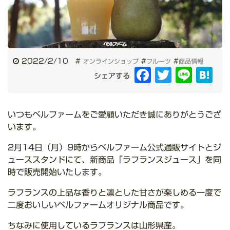
2022/2/10
#
#
#
オンラインショップ
フルーツ
商品情報
Facebook
Twitter
Line
Hat
シェアする
いつもベルファームをご愛顧いただき誠にありがとうござ
います。
2月14日（月）9時からベルファーム公式通販サイトとジ
ューススタンドにて、新商品「ラフランスジュース」を同
時で販売開始いたします。
ラフランスの上品な香りと凛とした甘さが楽しめる一度で
二度おいしいベルファームオリジナル商品です。
ちなみに使用しているラフランスは山形県産。