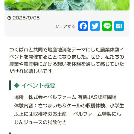
2025/9/05
Facebook
Twitter
Line
Hat
シェアする
つくば市と共同で地産地消をテーマにした農業体験イ
ベントを開催することになりました。ぜひ、私たちの
農業や農産物にかける想いを体験を通して感じていた
だければ嬉しいです。
◆ イベント概要
場所：株式会社ベルファーム 有機JAS認証圃場
体験内容：さつまいも＆ケールの収穫体験、小学生
以上には収穫物のお土産 + ベルファーム特製にん
じんジュースの試飲付き