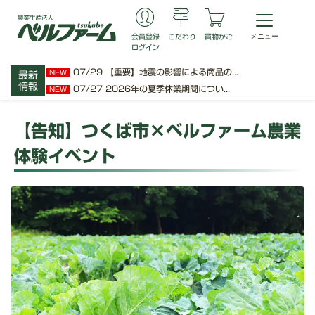
会員登録
こだわり
買物かご
ログイン
07/29
【重要】地震の影響による商品の...
NEW
最新
情報
07/27
2026年の夏季休業期間につい...
NEW
【告知】つくば市×ベルファーム農業
体験イベント