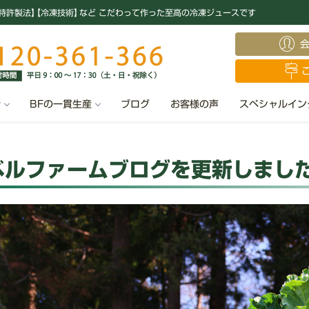
特許製法
】
【冷凍技術
】
など こだわって作った至高の冷凍ジュースです
汁
BFの一貫生産
ブログ
お客様の声
スペシャルイン
ベルファームブログを更新しまし