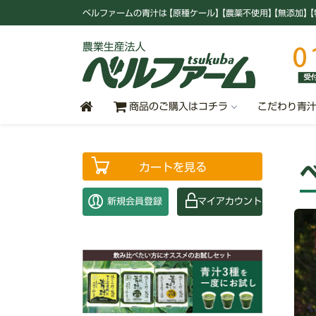
ベルファームの青汁
は
【原種ケール
】
【農薬不使用
】
【無添加
】
【
商品のご購入はコチラ
こだわり青
カートを見る
新規会員登録
マイアカウント