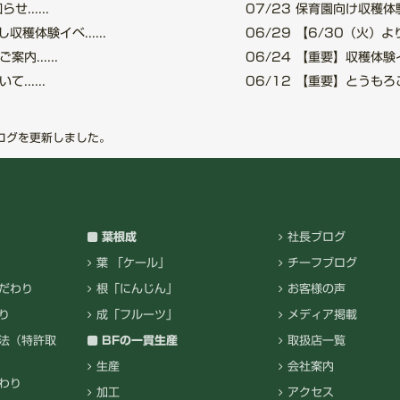
.....
07/23
保育園向け収穫体験
穫体験イベ......
06/29
【6/30（火）より
......
06/24
【重要】収穫体験イベ
.....
06/12
【重要】とうもろこし
ログを更新しました。
葉根成
社長ブログ
葉 「ケール」
チーフブログ
だわり
根「にんじん」
お客様の声
り
成「フルーツ」
メディア掲載
法（特許取
BFの一貫生産
取扱店一覧
生産
会社案内
わり
加工
アクセス