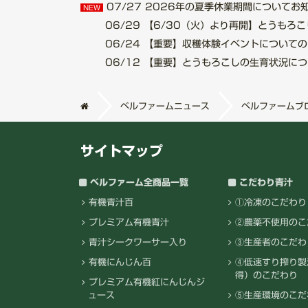
07/27
2026年の夏季休業期間についてお知らせ.
NEW
06/29
【6/30（火）より再開】とうもろこし収
06/24
【重要】収穫体験イベントについてのご案内
06/12
【重要】とうもろこしの生育状況について.
ベルファームニュース
ベルファームブ
サイトマップ
ベルファーム全商品一覧
こだわり青汁
有機青汁百
①冷凍のこだわり
プレミアム有機青汁
②農薬不使用のこ
青汁シークワーサー入り
③生産者のこだわ
有機にんじん百
④低速すり搾り製
得）のこだわり
プレミアム有機紅にんじんジ
ュース
⑤生産環境のこだ