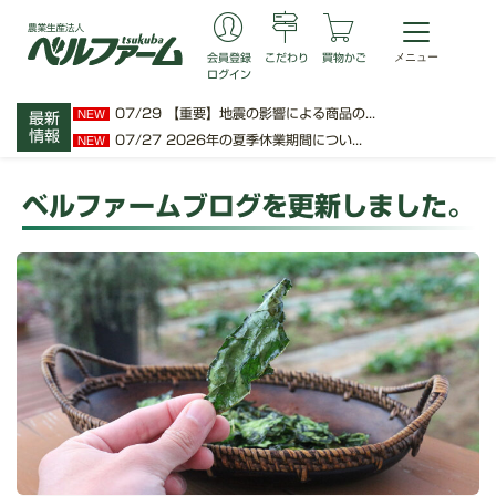
会員登録
こだわり
買物かご
ログイン
07/29
【重要】地震の影響による商品の...
NEW
最新
情報
07/27
2026年の夏季休業期間につい...
NEW
ベルファームブログを更新しました。