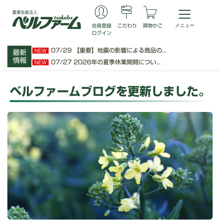
会員登録
こだわり
買物かご
ログイン
07/29
【重要】地震の影響による商品の...
NEW
最新
情報
07/27
2026年の夏季休業期間につい...
NEW
ベルファームブログを更新しました。