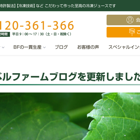
特許製法
】
【冷凍技術
】
など こだわって作った至高の冷凍ジュースです
汁
BFの一貫生産
ブログ
お客様の声
スペシャルイン
ベルファームブログを更新しまし