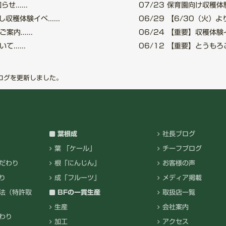
.....
07/23
保育園向け収穫体験
穫体験イベ......
06/29
【6/30（火）より
......
06/24
【重要】収穫体験イベ
.....
06/12
【重要】とうもろこし
ログを更新しました。
葉根成
社長ブログ
葉 「ケール」
チーフブログ
だわり
根「にんじん」
お客様の声
り
成「フルーツ」
メディア掲載
法（特許取
BFの一貫生産
取扱店一覧
生産
会社案内
わり
加工
アクセス