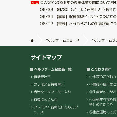
07/27
2026年の夏季休業期間についてお知らせ.
NEW
06/29
【6/30（火）より再開】とうもろこし収
06/24
【重要】収穫体験イベントについてのご案内
06/12
【重要】とうもろこしの生育状況について.
ベルファームニュース
ベルファームブ
サイトマップ
ベルファーム全商品一覧
こだわり青汁
有機青汁百
①冷凍のこだわり
プレミアム有機青汁
②農薬不使用のこ
青汁シークワーサー入り
③生産者のこだわ
有機にんじん百
④低速すり搾り製
得）のこだわり
プレミアム有機紅にんじんジ
ュース
⑤生産環境のこだ