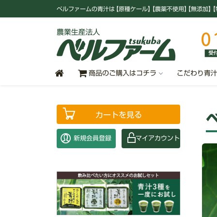
ベルファームの青汁
は
【原種ケール
】
【農薬不使用
】
【無添加
】
【
商品のご購入はコチラ
こだわり青
カートを見る
新規会員登録
マイアカウント