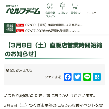
会員登録
こだわり
買物かご
ログイン
07/29
【重要】地震の影響による商品の...
NEW
最新
情報
07/27
2026年の夏季休業期間につい...
NEW
【3月8日（土）直販店営業時間短縮
のお知らせ】
2025/3/03
Facebook
Twitter
Line
Hat
シェアする
いつもご愛飲いただき、誠にありがとうございます。
3月8日（土）つくば市主催のにんじん収穫イベントを実