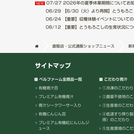
07/27
2026年の夏季休業期間についてお知らせ.
NEW
06/29
【6/30（火）より再開】とうもろこし収
06/24
【重要】収穫体験イベントについてのご案内
06/12
【重要】とうもろこしの生育状況について.
直販店・公式通販ショップニュース
新
サイトマップ
ベルファーム全商品一覧
こだわり青汁
有機青汁百
①冷凍のこだわり
プレミアム有機青汁
②農薬不使用のこ
青汁シークワーサー入り
③生産者のこだわ
有機にんじん百
④低速すり搾り製
得）のこだわり
プレミアム有機紅にんじんジ
ュース
⑤生産環境のこだ