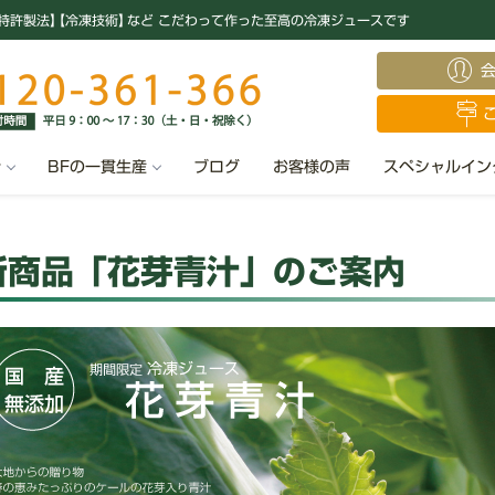
特許製法
】
【冷凍技術
】
など こだわって作った至高の冷凍ジュースです
汁
BFの一貫生産
ブログ
お客様の声
スペシャルイン
新商品「花芽青汁」のご案内