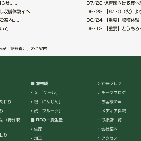
.....
07/23
保育園向け収穫体験
穫体験イベ......
06/29
【6/30（火）より
......
06/24
【重要】収穫体験イベ
.....
06/12
【重要】とうもろこし
商品「花芽青汁」のご案内
葉根成
社長ブログ
葉 「ケール」
チーフブログ
だわり
根「にんじん」
お客様の声
り
成「フルーツ」
メディア掲載
法（特許取
BFの一貫生産
取扱店一覧
生産
会社案内
わり
加工
アクセス