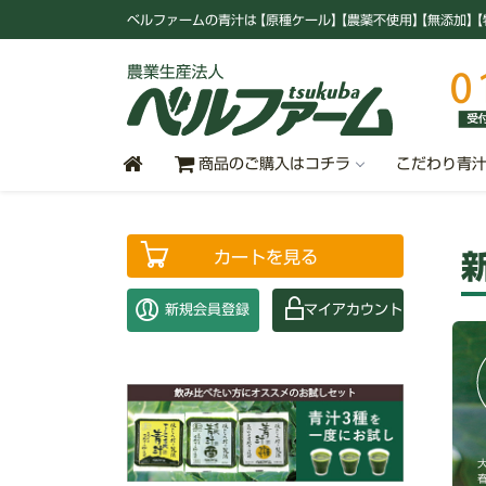
ベルファームの青汁
は
【原種ケール
】
【農薬不使用
】
【無添加
】
【
商品のご購入はコチラ
こだわり青
カートを見る
新規会員登録
マイアカウント