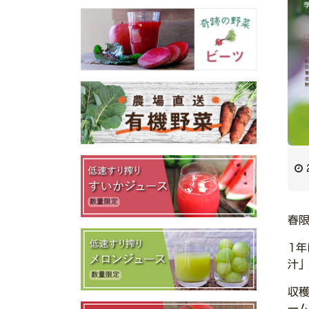
春
1
汁
収
ー