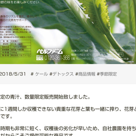
2018/5/31
#
ケール
#
デトックス
#
商品情報
#
季節限定
限定の青汁、数量限定販売開始致しました。
年に1週間しか収穫できない貴重な花芽と葉も一緒に搾り、花芽
」です。
穫時期も非常に短く、収穫後の劣化が早いため、自社農園を持
ムだからこそご提供可能な商品です。