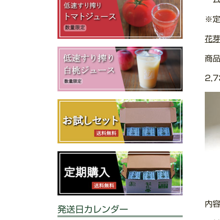
※定
花
商
2,
内容
発送日カレンダー