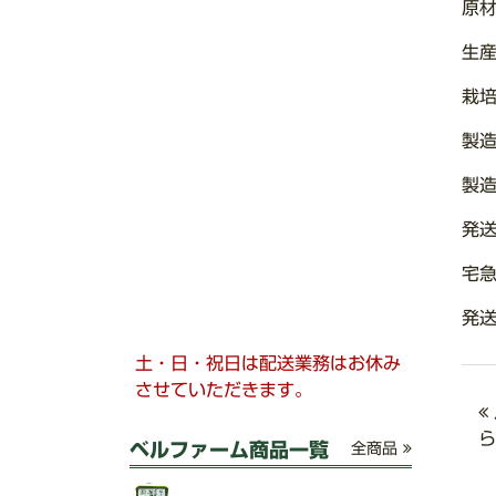
原材
生
栽
製
製
発送
宅
発送
土・日・祝日は配送業務はお休み
させていただきます。
ら
ベルファーム商品一覧
全商品