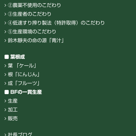
②農薬不使用のこだわり
③生産者のこだわり
④低速すり搾り製法（特許取得）のこだわり
⑤生産環境のこだわり
鈴木靜夫の命の源「青汁」
葉根成
葉 「ケール」
根「にんじん」
成「フルーツ」
BFの一貫生産
生産
加工
販売
社長ブログ