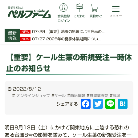
会員登録
こだわり
買物かご
ログイン
07/29
【重要】地震の影響による商品の...
NEW
最新
情報
07/27
2026年の夏季休業期間につい...
NEW
【重要】ケール生葉の新規受注一時休
止のお知らせ
2022/8/12
#
#
#
#
#
オンラインショップ
ケール
商品情報
無農薬野菜
農場
Facebook
Twitter
Line
Hat
シェアする
明日8月13日（土）にかけて関東地方に上陸する恐れの
ある台風8号の影響を鑑みて、ケール生葉の新規受注を一