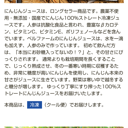
にんじんジュースは、ロングセラー商品です。農薬不使
用・無添加・国産でにんじん100%ストレート冷凍ジュ
ースです。人参は抗酸化食品と言われ、豊富なβカロテ
ン、ビタミンC、ビタミンE、ポリフェノールなどを含ん
でいます。ベルファームのにんじんジュースは、水を一滴
も加えず、人参のみで作っています。 初めて飲んだ方
は、「本当にお砂糖入ってないの！？」と、その甘さにび
っくりされます。 通常よりも栽培期間を長くすること
で、じっくり熟成させ、冬の一番寒い時期に収穫するた
め、非常に糖度が高いにんじんを使用し、にんじん本来の
甘さがジュースに生きています。野菜は寒い中で越冬する
と糖分が増します。 ゆっくり丁寧にすり搾った100%ス
トレートにんじんジュースをお届けいたします。
本商品は、
冷凍
（クール便）でお届けします。