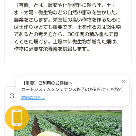
「有機」とは、農薬や化学肥料に頼らず、土・
水・太陽・微生物などの自然の恵みを生かした、
農業をさします。栄養価の高い作物を作るために
は土作りがとても重要です。土を作るのは微生物
であるとの考え方から、30年間の積み重ねで育
ててきた畑です。土壌中に微生物が増えた畑は、
作物に必要な栄養素を供給します。
×
【重要】ご利用のお客様へ
カートシステムメンテナンス終了のお知らせとお詫び
3. 農薬不使用
詳細はコチラ