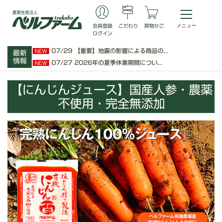
会員登録
こだわり
買物かご
ログイン
07/29
【重要】地震の影響による商品の...
NEW
最新
情報
07/27
2026年の夏季休業期間につい...
NEW
【にんじんジュース】国産人参・農薬
不使用・完全無添加