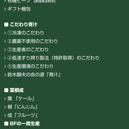
有機ビーツ
【農場直送野菜】
ギフト梱包
こだわり青汁
①冷凍のこだわり
②農薬不使用のこだわり
③生産者のこだわり
④低速すり搾り製法（特許取得）のこだわり
⑤生産環境のこだわり
鈴木靜夫の命の源「青汁」
葉根成
葉 「ケール」
根「にんじん」
成「フルーツ」
BFの一貫生産