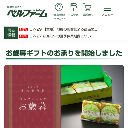
会員登録
こだわり
買物かご
ログイン
07/29
【重要】地震の影響による商品の...
NEW
最新
情報
07/27
2026年の夏季休業期間につい...
NEW
お歳暮ギフトのお承りを開始しました