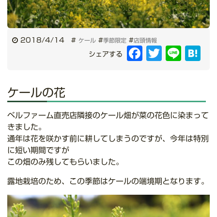
2018/4/14
#
#
#
ケール
季節限定
店頭情報
Facebook
Twitter
Line
Hat
シェアする
ケールの花
ベルファーム直売店隣接のケール畑が菜の花色に染まって
きました。
通年は花を咲かす前に耕してしまうのですが、今年は特別
に短い期間ですが
この畑のみ残してもらいました。
露地栽培のため、この季節はケールの端境期となります。