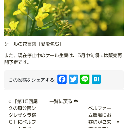
ケールの花言葉「愛を包む」
また、現在停止中のケール生葉は、5月中旬頃には販売再
開予定です。
Facebook
Twitter
Line
Hate
この投稿をシェアする:
「第15回尾
一覧に戻る
久の原公園シ
ベルファー
ダレザクラ祭
ム農場にお
り」にベルフ
客様がご来