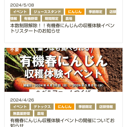
2024/5/08
イベント
ジューススタンド
にんじん
季節限定
店頭
情報
有機野菜
期間限定
農場
本数制限解除！！有機春にんじんの収穫体験イベン
トリスタートのお知らせ
2024/4/26
イベント
デトックス
にんじん
季節限定
店頭情報
無農薬野菜
農場
有機春にんじん収穫体験イベントの開催についてお
知らせ