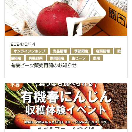
2024/5/14
オンラインショップ
商品情報
季節限定
店頭情報
数
量限定
有機野菜
期間限定
生ビーツ
農場
有機ビーツ販売再開のお知らせ