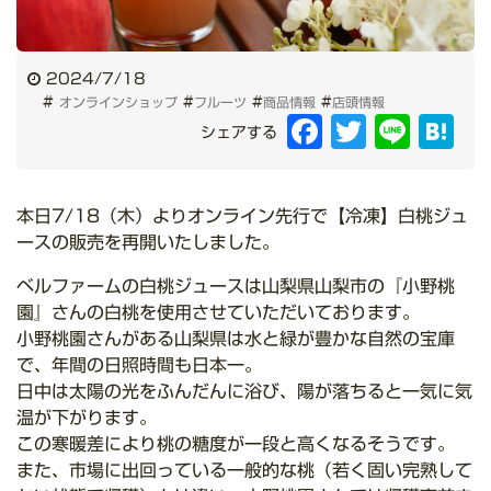
2024/7/18
#
#
#
#
オンラインショップ
フルーツ
商品情報
店頭情報
Facebook
Twitter
Line
Hat
シェアする
本日7/18（木）よりオンライン先行で【冷凍】白桃ジュ
ースの販売を再開いたしました。
ベルファームの白桃ジュースは山梨県山梨市の『小野桃
園』さんの白桃を使用させていただいております。
小野桃園さんがある山梨県は水と緑が豊かな自然の宝庫
で、年間の日照時間も日本一。
日中は太陽の光をふんだんに浴び、陽が落ちると一気に気
温が下がります。
この寒暖差により桃の糖度が一段と高くなるそうです。
また、市場に出回っている一般的な桃（若く固い完熟して