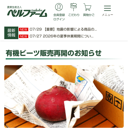
会員登録
こだわり
買物かご
ログイン
07/29
【重要】地震の影響による商品の...
NEW
最新
情報
07/27
2026年の夏季休業期間につい...
NEW
有機ビーツ販売再開のお知らせ