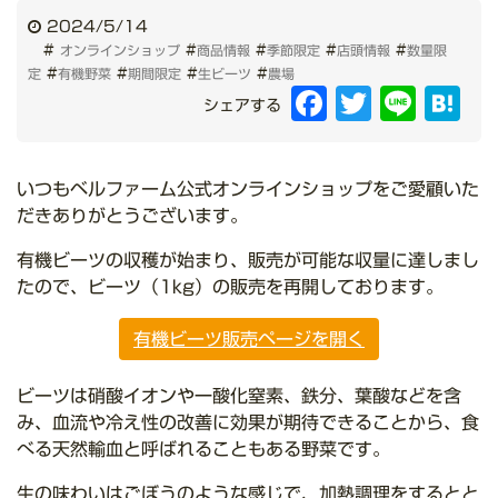
2024/5/14
#
#
#
#
#
オンラインショップ
商品情報
季節限定
店頭情報
数量限
#
#
#
#
定
有機野菜
期間限定
生ビーツ
農場
Facebook
Twitter
Line
Hat
シェアする
いつもベルファーム公式オンラインショップをご愛顧いた
だきありがとうございます。
有機ビーツの収穫が始まり、販売が可能な収量に達しまし
たので、ビーツ（1kg）の販売を再開しております。
有機ビーツ販売ページを開く
ビーツは硝酸イオンや一酸化窒素、鉄分、葉酸などを含
み、血流や冷え性の改善に効果が期待できることから、食
べる天然輸血と呼ばれることもある野菜です。
生の味わいはごぼうのような感じで、加熱調理をするとと