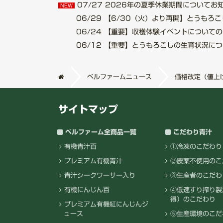
07/27
2026年の夏季休業期間についてお知らせ.
NEW
06/29
【6/30（火）より再開】とうもろこし収
06/24
【重要】収穫体験イベントについてのご案内
06/12
【重要】とうもろこしの生育状況について.
ベルファームニュース
価格改定（値上
サイトマップ
ベルファーム全商品一覧
こだわり青汁
有機青汁百
①冷凍のこだわり
プレミアム有機青汁
②農薬不使用のこ
青汁シークワーサー入り
③生産者のこだわ
有機にんじん百
④低速すり搾り製
得）のこだわり
プレミアム有機紅にんじんジ
ュース
⑤生産環境のこだ