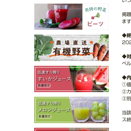
い
掲
ま
◆
20
◆
ベ
◆
①
②
③
当
ス