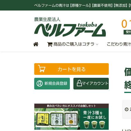
ベルファームの青汁
は
【原種ケール
】
【農薬不使用
】
【無添加
】
【
商品のご購入はコチラ
こだわり青
カートを見る
新規会員登録
マイアカウント