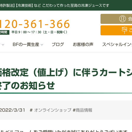
特許製法
】
【冷凍技術
】
など こだわって作った至高の冷凍ジュースです
汁
BFの一貫生産
ブログ
お客様の声
スペシャルイン
価格改定（値上げ）に伴うカート
終了のお知らせ
2022/3/31
#
オンラインショップ
#
商品情報