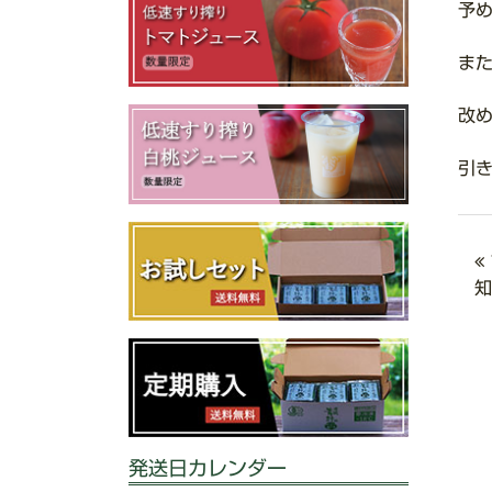
予
ま
改
引
知
発送日カレンダー