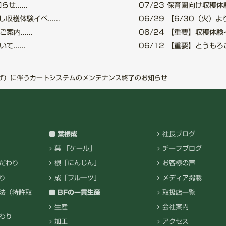
.....
07/23
保育園向け収穫体験
穫体験イベ......
06/29
【6/30（火）より
......
06/24
【重要】収穫体験イベ
.....
06/12
【重要】とうもろこし
げ）に伴うカートシステムのメンテナンス終了のお知らせ
葉根成
社長ブログ
葉 「ケール」
チーフブログ
だわり
根「にんじん」
お客様の声
り
成「フルーツ」
メディア掲載
法（特許取
BFの一貫生産
取扱店一覧
生産
会社案内
わり
加工
アクセス