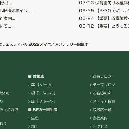
.....
07/23
保育園向け収穫体験
穫体験イベ......
06/29
【6/30（火）より
......
06/24
【重要】収穫体験イベ
.....
06/12
【重要】とうもろこし
ばフェスティバル2022スマホスタンプラリー開催中
葉根成
社長ブログ
葉 「ケール」
チーフブログ
だわり
根「にんじん」
お客様の声
り
成「フルーツ」
メディア掲載
法（特許取
BFの一貫生産
取扱店一覧
生産
会社案内
わり
加工
アクセス