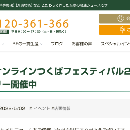
特許製法
】
【冷凍技術
】
など こだわって作った至高の冷凍ジュースです
汁
BFの一貫生産
ブログ
お客様の声
スペシャルイン
オンラインつくばフェスティバル2
リー開催中
2022/5/02
#
イベント
#
店頭情報