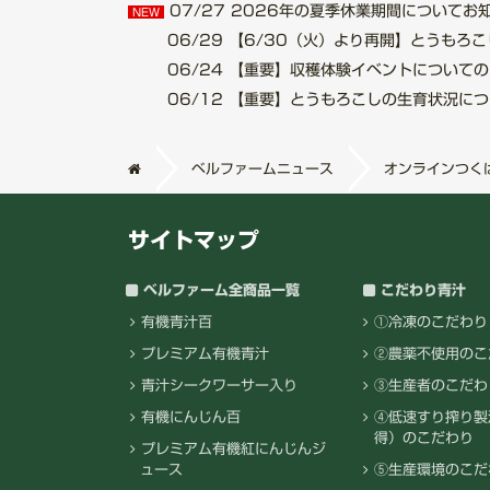
07/27
2026年の夏季休業期間についてお知らせ.
NEW
06/29
【6/30（火）より再開】とうもろこし収
06/24
【重要】収穫体験イベントについてのご案内
06/12
【重要】とうもろこしの生育状況について.
ベルファームニュース
オンラインつく
サイトマップ
ベルファーム全商品一覧
こだわり青汁
有機青汁百
①冷凍のこだわり
プレミアム有機青汁
②農薬不使用のこ
青汁シークワーサー入り
③生産者のこだわ
有機にんじん百
④低速すり搾り製
得）のこだわり
プレミアム有機紅にんじんジ
ュース
⑤生産環境のこだ