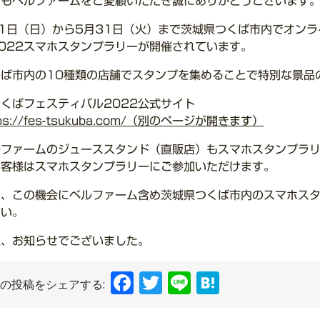
つもベルファームをご愛顧いただき誠にありがとうございます
月1日（日）から5月31日（火）まで茨城県つくば市内でオン
022スマホスタンプラリーが開催されています。
くば市内の10種類の店舗でスタンプを集めることで特別な景品
くばフェスティバル2022公式サイト
tps://fes-tsukuba.com/（別のページが開きます）
ルファームのジューススタンド（直販店）もスマホスタンプラ
お客様はスマホスタンプラリーにご参加いただけます。
ひ、この機会にベルファーム含め茨城県つくば市内のスマホス
さい。
上、お知らせでございました。
Facebook
Twitter
Line
Hatena
の投稿をシェアする: