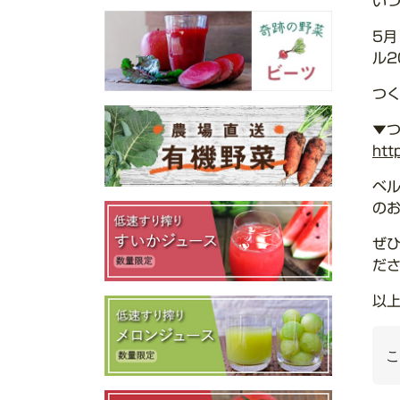
い
5
ル2
つ
▼つ
ht
ベ
の
ぜ
だ
以
こ