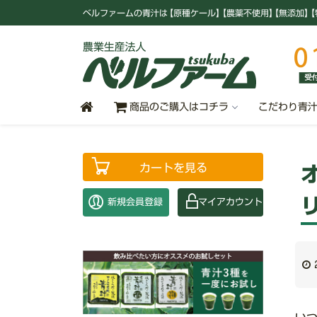
ベルファームの青汁
は
【原種ケール
】
【農薬不使用
】
【無添加
】
【
商品のご購入はコチラ
こだわり青
カートを見る
新規会員登録
マイアカウント