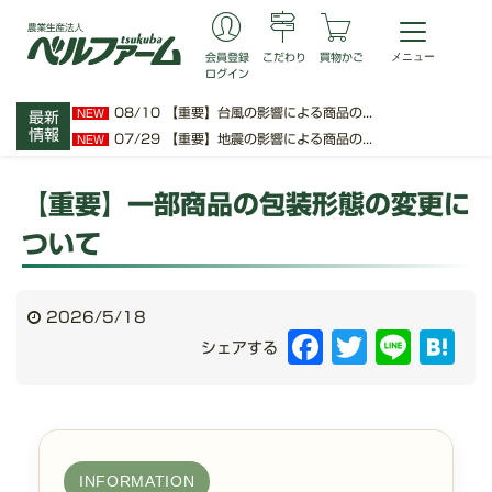
会員登録
こだわり
買物かご
ログイン
08/10
【重要】台風の影響による商品の...
NEW
最新
情報
07/29
【重要】地震の影響による商品の...
NEW
【重要】一部商品の包装形態の変更に
ついて
2026/5/18
Facebook
Twitter
Line
Hat
シェアする
INFORMATION