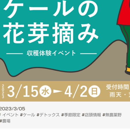
2023/3/05
#
イベント
#
ケール
#
デトックス
#
季節限定
#
店頭情報
#
無農薬野
#
農場