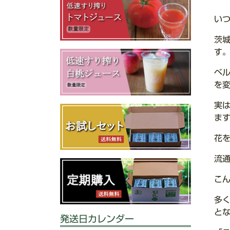
い
茨
す
ベ
を
実
ま
花
流
こ
多
と
発送日カレンダー