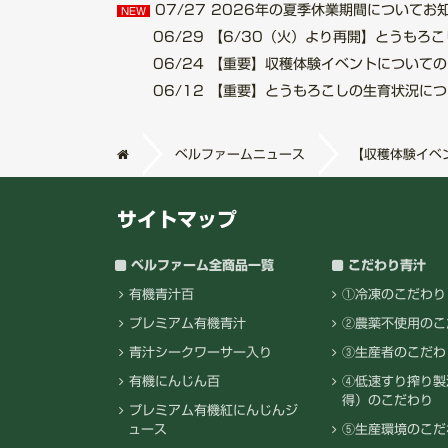
07/27
2026年の夏季休業期間についてお知らせ.
NEW
06/29
【6/30（火）より再開】とうもろこし収
06/24
【重要】収穫体験イベントについてのご案内
06/12
【重要】とうもろこしの生育状況について.
ベルファームニュース
【収穫体験イベ
サイトマップ
ベルファーム全商品一覧
こだわり青汁
有機青汁百
①冷凍のこだわり
プレミアム有機青汁
②農薬不使用のこ
青汁シークワーサー入り
③生産者のこだわ
有機にんじん百
④低速すり搾り製
得）のこだわり
プレミアム有機紅にんじんジ
ュース
⑤生産環境のこだ