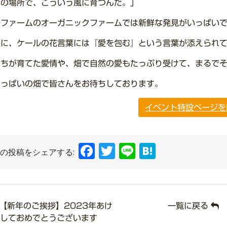
この場所で、こういう風に育つんだ。」
ルファームのオーガニックファームでは新鮮な発見がいっぱい
後に、ケールの花言葉には『愛を包む』という言葉が添えられ
たちが育てた愛情や、畑で自然の愛もたっぷり受けて、まるで
いっぱいの畑で皆さんをお待ちしております。
イベント特設ページを
Facebook
Twitter
Line
Hatena
の投稿をシェアする:
【新年のご挨拶】2023年あけ
一覧に戻る
しておめでとうございます