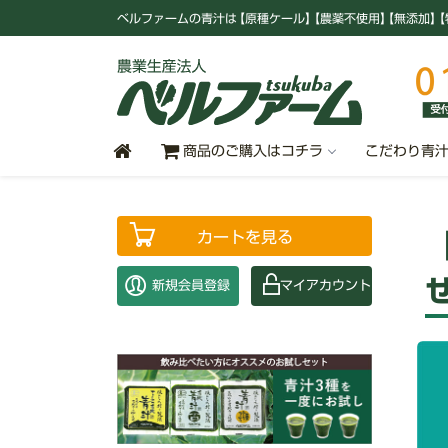
ベルファームの青汁
は
【原種ケール
】
【農薬不使用
】
【無添加
】
【
商品のご購入はコチラ
こだわり青
カートを見る
新規会員登録
マイアカウント