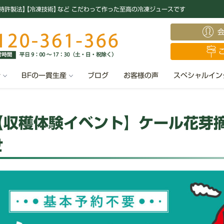
特許製法
】
【冷凍技術
】
など こだわって作った至高の冷凍ジュースです
汁
BFの一貫生産
ブログ
お客様の声
スペシャルイン
【収穫体験イベント】ケール花芽摘
せ