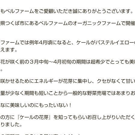
つもベルファームをご愛顧いただき誠にありがとうございます
城県つくば市にあるベルファームのオーガニックファームで開
。
ルファームでは例年4月頃になると、ケールがパステルイエロー
変えます。
は花が咲く前の３月中旬～4月初旬の期間は超希少でとっても美
す。
を咲かせるためにエネルギーが花芽に集中し、クセがなくて甘
通量が少なく期間も短いことから一般的な野菜売場ではあまり
んなに美味しいのにもったいない！
くの方に『ケールの花芽』を知ってもらいお召し上がりいただ
なりました。