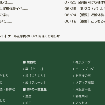
.....
07/23
保育園向け収穫体験
穫体験イベ......
06/29
【6/30（火）より
......
06/24
【重要】収穫体験イベ
.....
06/12
【重要】とうもろこし
ント】ケール花芽摘み2023開催のお知らせ
葉根成
社長ブログ
葉 「ケール」
チーフブログ
だわり
根「にんじん」
お客様の声
り
成「フルーツ」
メディア掲載
法（特許取
BFの一貫生産
取扱店一覧
生産
会社案内
わり
加工
アクセス