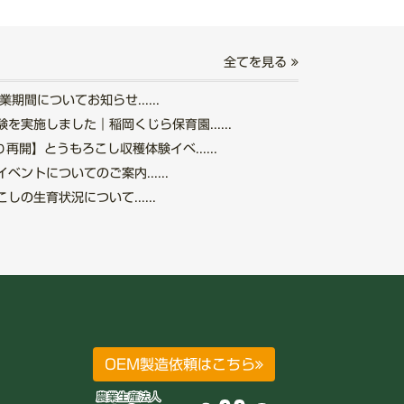
全てを見る
期間についてお知らせ......
を実施しました｜稲岡くじら保育園......
再開】とうもろこし収穫体験イベ......
ントについてのご案内......
の生育状況について......
OEM製造依頼はこちら