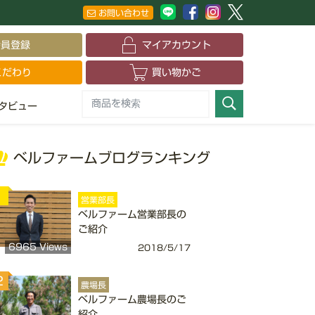
お問い合わせ
会員登録
マイアカウント
こだわり
買い物かご
タビュー
ベルファームブログランキング
1
営業部長
ベルファーム営業部長の
ご紹介
6965 Views
2018/5/17
2
農場長
ベルファーム農場長のご
紹介