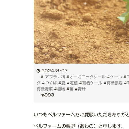
2024/8/07
#
アブラナ科
#
オーガニックケール
#
ケール
#
グ
#
つくば
#
夏
#
定植
#
有機ケール
#
有機農場
#
有機野菜
#
植物
#
苗
#
青汁
993
いつもベルファームをご愛顧いただきありが
ベルファームの粟野（あわの）と申します。