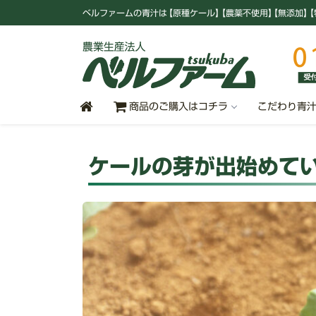
ベルファームの青汁
は
【原種ケール
】
【農薬不使用
】
【無添加
】
【
商品のご購入はコチラ
こだわり青
ケールの芽が出始めて