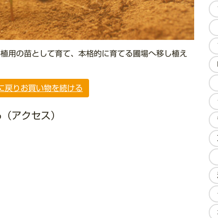
移植用の苗として育て、本格的に育てる圃場へ移し植え
に戻り
お買い物を続ける
る（アクセス）