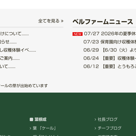
ベルファームニュース
全てを見る
いて......
07/27
2026年の夏季休業
NEW
.....
07/23
保育園向け収穫体験
穫体験イベ......
06/29
【6/30（火）より
......
06/24
【重要】収穫体験イベ
.....
06/12
【重要】とうもろこし
ケールの芽が出始めています
葉根成
社長ブログ
葉 「ケール」
チーフブログ