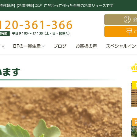
特許製法
】
【冷凍技術
】
など こだわって作った至高の冷凍ジュースです
汁
BFの一貫生産
ブログ
お客様の声
スペシャルイン
います