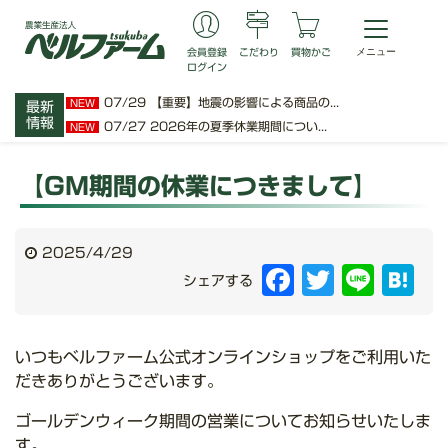
会員登録
こだわり
買物かご
ログイン
07/29
【重要】地震の影響による商品の...
NEW
最新
情報
07/27
2026年の夏季休業期間につい...
NEW
【GM期間の休業につきまして】
2025/4/29
Facebook
Twitter
Line
Hat
シェアする
いつもベルファーム公式オンラインショップをご利用いた
だきありがとうございます。
ゴールデンウィーク期間の営業についてお知らせいたしま
す。