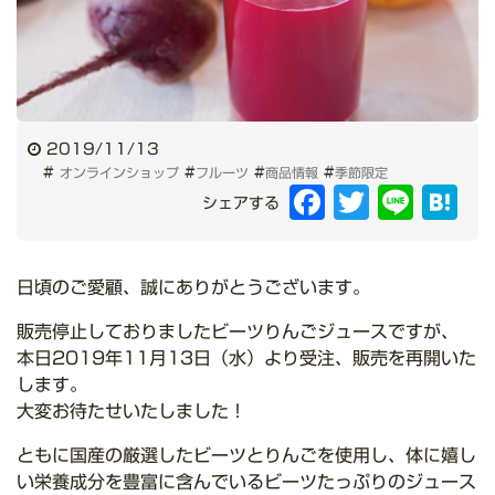
2019/11/13
#
#
#
#
オンラインショップ
フルーツ
商品情報
季節限定
Facebook
Twitter
Line
Hat
シェアする
日頃のご愛顧、誠にありがとうございます。
販売停止しておりましたビーツりんごジュースですが、
本日2019年11月13日（水）より受注、販売を再開いた
します。
大変お待たせいたしました！
ともに国産の厳選したビーツとりんごを使用し、体に嬉し
い栄養成分を豊富に含んでいるビーツたっぷりのジュース