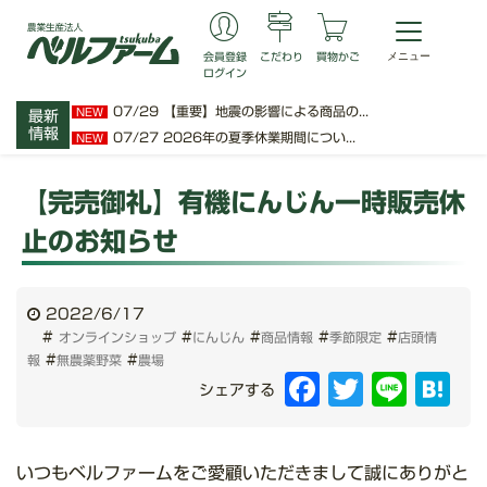
会員登録
こだわり
買物かご
ログイン
07/29
【重要】地震の影響による商品の...
NEW
最新
情報
07/27
2026年の夏季休業期間につい...
NEW
【完売御礼】有機にんじん一時販売休
止のお知らせ
2022/6/17
#
#
#
#
#
オンラインショップ
にんじん
商品情報
季節限定
店頭情
#
#
報
無農薬野菜
農場
Facebook
Twitter
Line
Hat
シェアする
いつもベルファームをご愛顧いただきまして誠にありがと