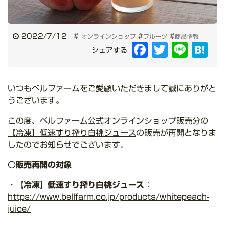
2022/7/12
#
#
#
オンラインショップ
フルーツ
商品情報
Facebook
Twitter
Line
Hat
シェアする
いつもベルファームをご愛顧いただきまして誠にありがと
うございます。
この度、ベルファーム公式オンラインショップ販売分の
【冷凍】低速すり搾り白桃ジュース
の販売が再開となりま
したのでお知らせでございます。
〇
販売再開の対象
・
【冷凍】低速すり搾り白桃ジュース
：
https://www.bellfarm.co.jp/products/whitepeach-
juice/