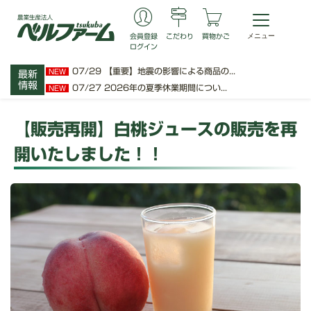
会員登録
こだわり
買物かご
ログイン
07/29
【重要】地震の影響による商品の...
NEW
最新
情報
07/27
2026年の夏季休業期間につい...
NEW
【販売再開】白桃ジュースの販売を再
開いたしました！！