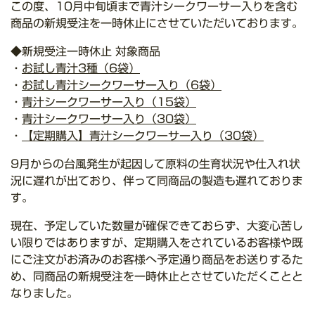
この度、10月中旬頃まで青汁シークワーサー入りを含む
商品の新規受注を一時休止にさせていただいております。
◆新規受注一時休止 対象商品
・
お試し青汁3種（6袋）
・
お試し青汁シークワーサー入り（6袋）
・
青汁シークワーサー入り（15袋）
・
青汁シークワーサー入り（30袋）
・
【定期購入】青汁シークワーサー入り（30袋）
9月からの台風発生が起因して原料の生育状況や仕入れ状
況に遅れが出ており、伴って同商品の製造も遅れておりま
す。
現在、予定していた数量が確保できておらず、大変心苦し
い限りではありますが、定期購入をされているお客様や既
にご注文がお済みのお客様へ予定通り商品をお送りするた
め、同商品の新規受注を一時休止とさせていただくことと
なりました。