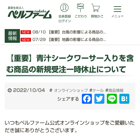
会員登録
こだわり
買物かご
ログイン
08/10
【重要】台風の影響による商品の...
NEW
最新
情報
07/29
【重要】地震の影響による商品の...
NEW
【重要】青汁シークワーサー入りを含
む商品の新規受注一時休止について
2022/10/04
#
#
#
オンラインショップ
ケール
商品情報
Facebook
Twitter
Line
Hat
シェアする
いつもベルファーム公式オンラインショップをご愛顧いた
だき誠にありがとうございます。