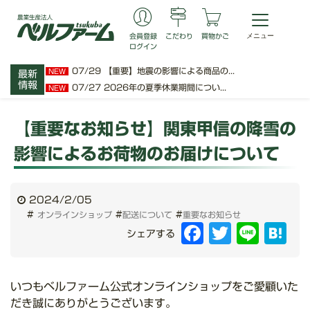
会員登録
こだわり
買物かご
ログイン
07/29
【重要】地震の影響による商品の...
NEW
最新
情報
07/27
2026年の夏季休業期間につい...
NEW
【重要なお知らせ】関東甲信の降雪の
影響によるお荷物のお届けについて
2024/2/05
#
#
#
オンラインショップ
配送について
重要なお知らせ
Facebook
Twitter
Line
Hat
シェアする
いつもベルファーム公式オンラインショップをご愛顧いた
だき誠にありがとうございます。