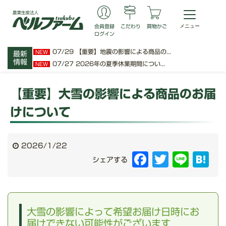
会員登録
こだわり
買物かご
ログイン
07/29
【重要】地震の影響による商品の...
NEW
最新
情報
07/27
2026年の夏季休業期間につい...
NEW
【重要】大雪の影響による商品のお届
けについて
2026/1/22
Facebook
Twitter
Line
Hat
シェアする
大雪の影響によって希望お届け日時にお
届けできない可能性がございます