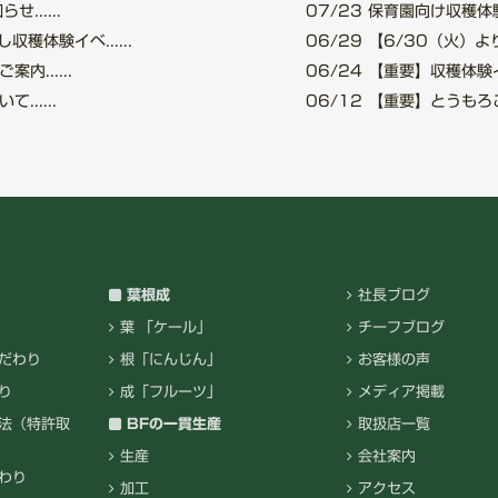
.....
07/23
保育園向け収穫体験
穫体験イベ......
06/29
【6/30（火）より
......
06/24
【重要】収穫体験イベ
.....
06/12
【重要】とうもろこし
葉根成
社長ブログ
葉 「ケール」
チーフブログ
だわり
根「にんじん」
お客様の声
り
成「フルーツ」
メディア掲載
法（特許取
BFの一貫生産
取扱店一覧
生産
会社案内
わり
加工
アクセス