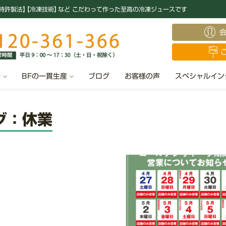
特許製法
】
【冷凍技術
】
など こだわって作った至高の冷凍ジュースです
汁
BFの一貫生産
ブログ
お客様の声
スペシャルイン
グ：休業