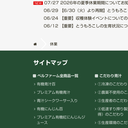
07/27
2026年の夏季休業期間についてお知らせ.
NEW
06/29
【6/30（火）より再開】とうもろこし収
06/24
【重要】収穫体験イベントについてのご案内
06/12
【重要】とうもろこしの生育状況について.
休業
サイトマップ
ベルファーム全商品一覧
こだわり青汁
有機青汁百
①冷凍のこだわり
プレミアム有機青汁
②農薬不使用のこ
青汁シークワーサー入り
③生産者のこだわ
有機にんじん百
④低速すり搾り製
得）のこだわり
プレミアム有機紅にんじんジ
ュース
⑤生産環境のこだ