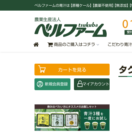
ベルファームの青汁
は
【原種ケール
】
【農薬不使用
】
【無添加
】
【
商品のご購入はコチラ
こだわり青
タ
カートを見る
新規会員登録
マイアカウント