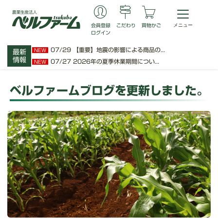
会員登録
こだわり
買物かご
ログイン
07/29
【重要】地震の影響による商品の...
NEW
最新
情報
07/27
2026年の夏季休業期間につい...
NEW
ベルファームブログを更新しました。