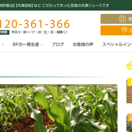
特許製法
】
【冷凍技術
】
など こだわって作った至高の冷凍ジュースです
汁
BFの一貫生産
ブログ
お客様の声
スペシャルイン