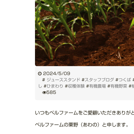
2024/5/09
#
ジューススタンド
#
スタッフブログ
#
つくば
し
#
ひまわり
#
収穫体験
#
有機農場
#
有機野菜
#
585
いつもベルファームをご愛顧いただきありが
ベルファームの粟野（あわの）と申します。