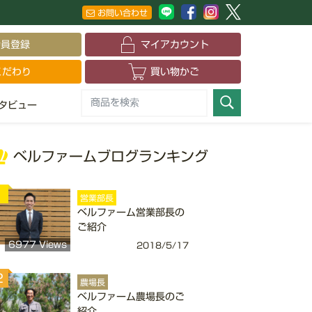
お問い合わせ
会員登録
マイアカウント
こだわり
買い物かご
タビュー
ベルファームブログランキング
1
営業部長
ベルファーム営業部長の
ご紹介
6977 Views
2018/5/17
2
農場長
ベルファーム農場長のご
紹介