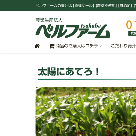
ベルファームの青汁
は
【原種ケール
】
【農薬不使用
】
【無添加
】
【
商品のご購入はコチラ
こだわり青
太陽にあてろ！