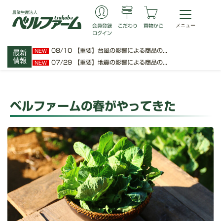
会員登録
こだわり
買物かご
ログイン
08/10
【重要】台風の影響による商品の...
NEW
最新
情報
07/29
【重要】地震の影響による商品の...
NEW
ベルファームの春がやってきた