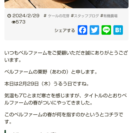
2024/2/29
#
#
#
ケールの花芽
スタッフブログ
有機農場
573
Facebook
Twitter
Line
Hat
シェアする
いつもベルファームをご愛顧いただき誠にありがとうござ
います。
ベルファームの粟野（あわの）と申します。
本日は2月29日（木）うるう日ですね。
気温も7℃とまだ寒さを感じますが、タイトルのとおりベ
ルファームの春がついにやってきました。
このベルファームの春が何を指すのかというとコチラで
す。