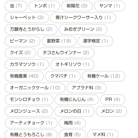
虫
(7)
トンボ
(1)
紫陽花
(3)
ヤンマ
(1)
シャーベット
(3)
青汁シークワーサー入り
(1)
万願寺とうがらし
(2)
みおぎグリーン
(2)
ピーマン
(2)
夏野菜
(19)
漢字検定
(1)
クイズ
(2)
タコさんウインナー
(2)
カラマツソウ
(1)
オトギリソウ
(1)
有機農業
(40)
クマバチ
(1)
有機ケール
(12)
オーガニックケール
(10)
アブラナ科
(9)
モンシロチョウ
(1)
有機にんじん
(4)
PR
(4)
メロンジュース
(2)
メロンの日
(1)
メロン
(2)
アーティチョーク
(1)
梅雨
(4)
有機とうもろこし
(8)
食育
(5)
マメ科
(1)