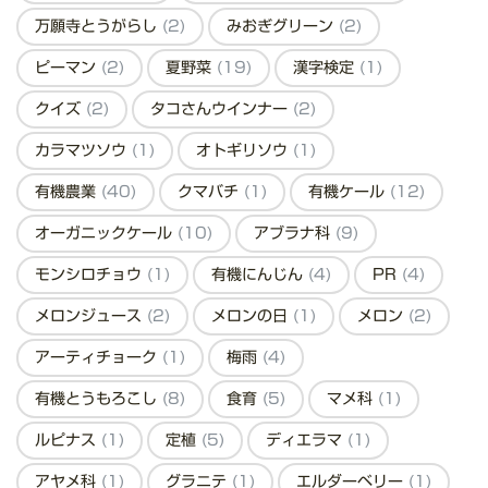
万願寺とうがらし
(2)
みおぎグリーン
(2)
ピーマン
(2)
夏野菜
(19)
漢字検定
(1)
クイズ
(2)
タコさんウインナー
(2)
カラマツソウ
(1)
オトギリソウ
(1)
有機農業
(40)
クマバチ
(1)
有機ケール
(12)
オーガニックケール
(10)
アブラナ科
(9)
モンシロチョウ
(1)
有機にんじん
(4)
PR
(4)
メロンジュース
(2)
メロンの日
(1)
メロン
(2)
アーティチョーク
(1)
梅雨
(4)
有機とうもろこし
(8)
食育
(5)
マメ科
(1)
ルピナス
(1)
定植
(5)
ディエラマ
(1)
アヤメ科
(1)
グラニテ
(1)
エルダーベリー
(1)