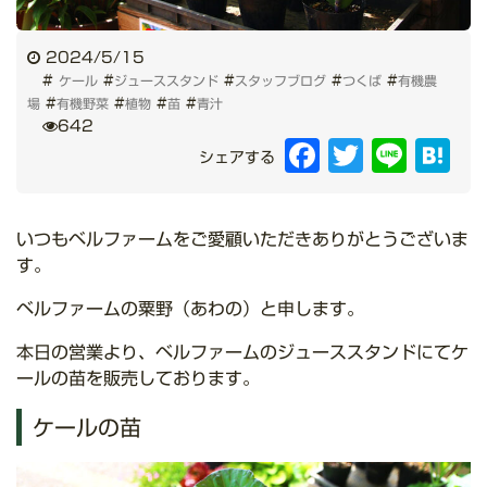
2024/5/15
#
#
#
#
#
ケール
ジューススタンド
スタッフブログ
つくば
有機農
#
#
#
#
場
有機野菜
植物
苗
青汁
642
Facebook
Twitter
Line
Hat
シェアする
いつもベルファームをご愛顧いただきありがとうございま
す。
ベルファームの粟野（あわの）と申します。
本日の営業より、ベルファームのジューススタンドにてケ
ールの苗を販売しております。
ケールの苗