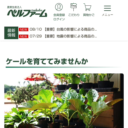
会員登録
こだわり
買物かご
ログイン
08/10
【重要】台風の影響による商品の...
NEW
最新
情報
07/29
【重要】地震の影響による商品の...
NEW
ケールを育ててみませんか