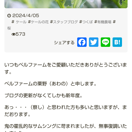
2024/4/05
#
#
#
#
#
#
ケール
ケールの花
スタッフブログ
つくば
有機農場
桜
573
Facebook
Twitter
Line
Hat
シェアする
いつもベルファームをご愛顧いただきありがとうございま
す。
ベルファームの粟野（あわの）と申します。
ブログの更新がなくてしかも新年度。
あっ・・・（察し）と思われた方も多いと思いますが、ま
だおります。
鬼の霍乱的なサムシングに苛まれましたが、無事復調いた