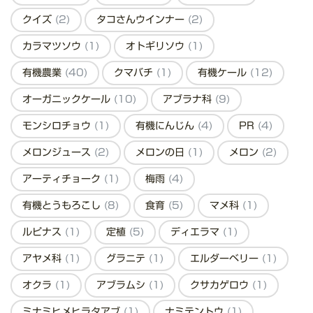
クイズ
(2)
タコさんウインナー
(2)
カラマツソウ
(1)
オトギリソウ
(1)
有機農業
(40)
クマバチ
(1)
有機ケール
(12)
オーガニックケール
(10)
アブラナ科
(9)
モンシロチョウ
(1)
有機にんじん
(4)
PR
(4)
メロンジュース
(2)
メロンの日
(1)
メロン
(2)
アーティチョーク
(1)
梅雨
(4)
有機とうもろこし
(8)
食育
(5)
マメ科
(1)
ルピナス
(1)
定植
(5)
ディエラマ
(1)
アヤメ科
(1)
グラニテ
(1)
エルダーベリー
(1)
オクラ
(1)
アブラムシ
(1)
クサカゲロウ
(1)
ミナミヒメヒラタアブ
(1)
ナミテントウ
(1)