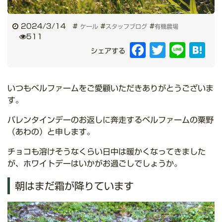
2024/3/14
#
#
#
ケール
スタッフブログ
有機農場
511
Facebook
Twitter
Line
Hat
シェアする
いつもベルファームをご愛顧いただきありがとうございま
す。
バレンタインデーのお返しに奔走するベルファームの粟野
（あわの）と申します。
チョコも溶けそうなくらい日中は暖かくなってきました
が、ホワイトデーはいかがお過ごしでしょうか。
朝はまだ霜が降りています