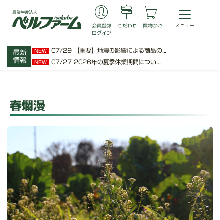
会員登録
こだわり
買物かご
ログイン
07/29
【重要】地震の影響による商品の...
NEW
最新
情報
07/27
2026年の夏季休業期間につい...
NEW
春爛漫