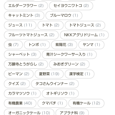
エルダーフラワー
(2)
セイヨウニワトコ
(2)
キャットミント
(3)
ブルーマロウ
(1)
ジュース
(11)
トマト
(2)
トマトジュース
(2)
フルーツトマトジュース
(2)
NKKアグリドリーム
(1)
虫
(7)
トンボ
(1)
紫陽花
(3)
ヤンマ
(1)
シャーベット
(3)
青汁シークワーサー入り
(1)
万願寺とうがらし
(2)
みおぎグリーン
(2)
ピーマン
(2)
夏野菜
(19)
漢字検定
(1)
クイズ
(2)
タコさんウインナー
(2)
カラマツソウ
(1)
オトギリソウ
(1)
有機農業
(40)
クマバチ
(1)
有機ケール
(12)
オーガニックケール
(10)
アブラナ科
(9)