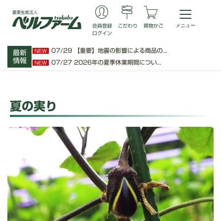
会員登録
こだわり
買物かご
ログイン
07/29
【重要】地震の影響による商品の...
NEW
最新
情報
07/27
2026年の夏季休業期間につい...
NEW
夏の実り