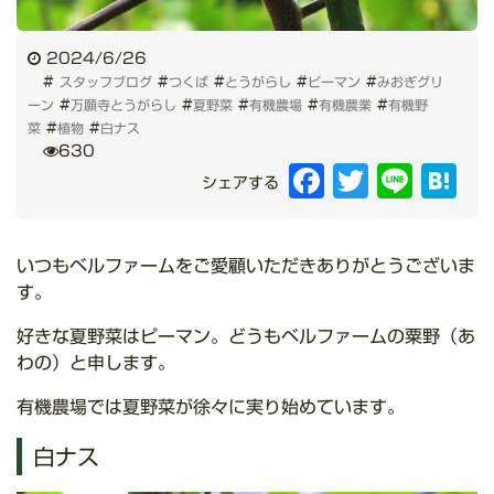
2024/6/26
#
#
#
#
#
スタッフブログ
つくば
とうがらし
ピーマン
みおぎグリ
#
#
#
#
#
ーン
万願寺とうがらし
夏野菜
有機農場
有機農業
有機野
#
#
菜
植物
白ナス
630
Facebook
Twitter
Line
Hat
シェアする
いつもベルファームをご愛顧いただきありがとうございま
す。
好きな夏野菜はピーマン。どうもベルファームの粟野（あ
わの）と申します。
有機農場では夏野菜が徐々に実り始めています。
白ナス