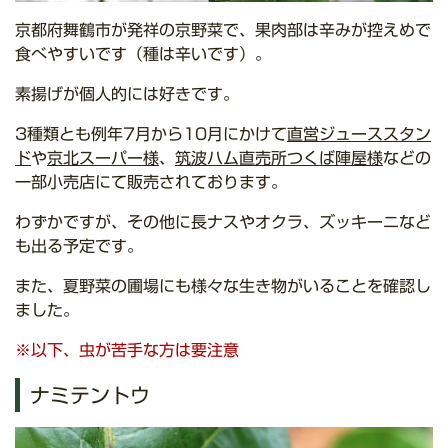
京都府舞鶴市が発祥の京野菜で、果肉部は辛みが控えめで
食べやすいです（種は辛いです）。
素揚げが個人的には好きです。
3種類とも例年7月から10月にかけて
直営ジューススタン
ド
や
京北スーパー様
、
筑波ハム直売所つくば陣屋様
などの
一部小売店にて販売されております。
わずかですが、その他に長ナスやオクラ、ズッキーニなど
も出る予定です。
また、夏野菜の圃場にも様々な生き物がいることを確認し
ました。
※以下、虫が苦手な方は要注意
ナミテントウ