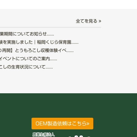
全てを見る
期間についてお知らせ......
を実施しました｜稲岡くじら保育園......
再開】とうもろこし収穫体験イベ......
ントについてのご案内......
の生育状況について......
OEM製造依頼はこちら