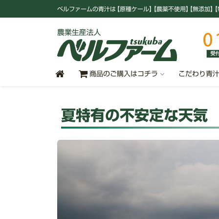
ベルファームの青汁
は
【原種ケール
】
【農薬不使用
】
【無添加
】
【
商品のご購入はコチラ
こだわり青
夏特有の不安定な天気