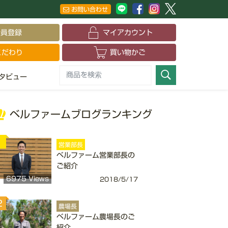
お問い合わせ
会員登録
マイアカウント
こだわり
買い物かご
タビュー
ベルファームブログランキング
1
営業部長
ベルファーム営業部長の
ご紹介
6975 Views
2018/5/17
2
農場長
ベルファーム農場長のご
紹介