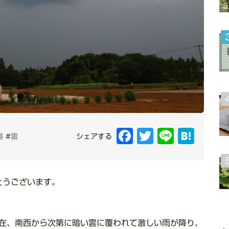
Facebook
Twitter
Line
Hatena
場
#
雷
シェアする
とうございます。
現在、南西から次第に暗い雲に覆われて激しい雨が降り、