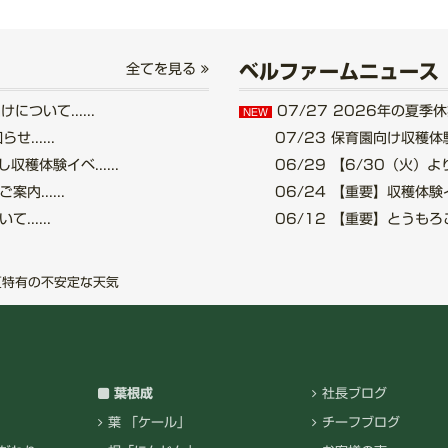
ベルファームニュース
全てを見る
いて......
07/27
2026年の夏季休業
NEW
.....
07/23
保育園向け収穫体験
穫体験イベ......
06/29
【6/30（火）より
......
06/24
【重要】収穫体験イベ
.....
06/12
【重要】とうもろこし
夏特有の不安定な天気
葉根成
社長ブログ
葉 「ケール」
チーフブログ