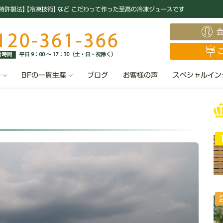
特許製法
】
【冷凍技術
】
など こだわって作った至高の冷凍ジュースです
汁
BFの一貫生産
ブログ
お客様の声
スペシャルイン