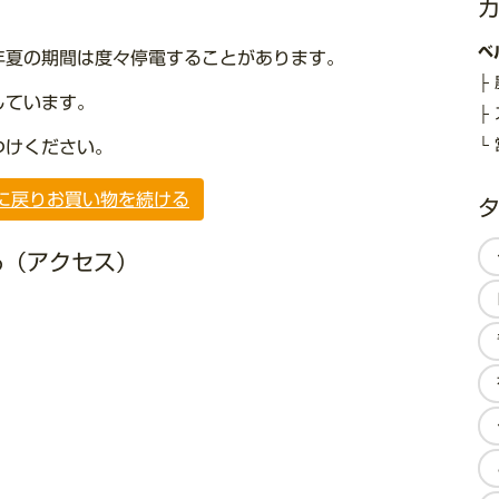
ベ
年夏の期間は度々停電することがあります。
しています。
つけください。
に戻り
お買い物を続ける
る（アクセス）