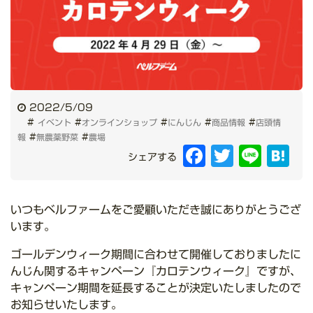
2022/5/09
#
#
#
#
#
イベント
オンラインショップ
にんじん
商品情報
店頭情
#
#
報
無農薬野菜
農場
Facebook
Twitter
Line
Hat
シェアする
いつもベルファームをご愛顧いただき誠にありがとうござ
います。
ゴールデンウィーク期間に合わせて開催しておりましたに
んじん関するキャンペーン『カロテンウィーク』ですが、
キャンペーン期間を延長することが決定いたしましたので
お知らせいたします。