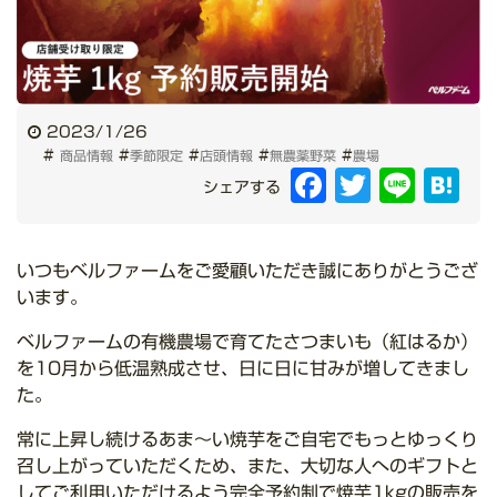
2023/1/26
#
#
#
#
#
商品情報
季節限定
店頭情報
無農薬野菜
農場
Facebook
Twitter
Line
Hat
シェアする
いつもベルファームをご愛顧いただき誠にありがとうござ
います。
ベルファームの有機農場で育てたさつまいも（紅はるか）
を10月から低温熟成させ、日に日に甘みが増してきまし
た。
常に上昇し続けるあま～い焼芋をご自宅でもっとゆっくり
召し上がっていただくため、また、大切な人へのギフトと
してご利用いただけるよう完全予約制で焼芋1kgの販売を