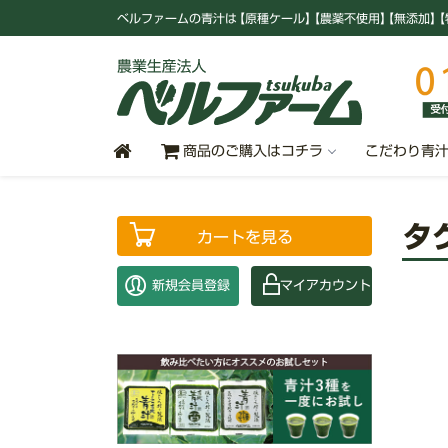
ベルファームの青汁
は
【原種ケール
】
【農薬不使用
】
【無添加
】
【
商品のご購入はコチラ
こだわり青
タ
カートを見る
新規会員登録
マイアカウント