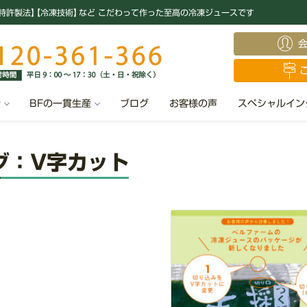
特許製法
】
【冷凍技術
】
など こだわって作った至高の冷凍ジュースです
汁
BFの一貫生産
ブログ
お客様の声
スペシャルイン
グ：V字カット