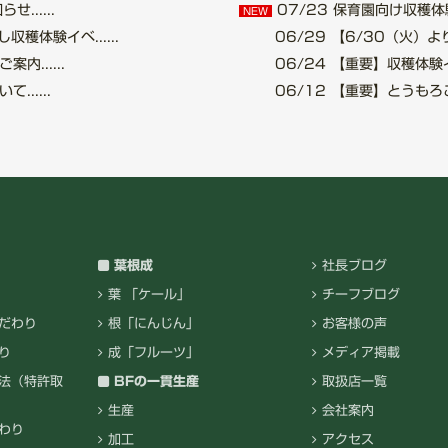
.....
07/23
保育園向け収穫体験
NEW
穫体験イベ......
06/29
【6/30（火）より
......
06/24
【重要】収穫体験イベ
.....
06/12
【重要】とうもろこし
葉根成
社長ブログ
葉 「ケール」
チーフブログ
だわり
根「にんじん」
お客様の声
り
成「フルーツ」
メディア掲載
法（特許取
BFの一貫生産
取扱店一覧
生産
会社案内
わり
加工
アクセス