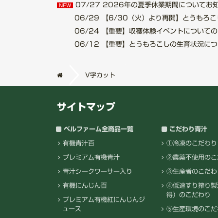
07/27
2026年の夏季休業期間についてお知らせ.
NEW
06/29
【6/30（火）より再開】とうもろこし収
06/24
【重要】収穫体験イベントについてのご案内
06/12
【重要】とうもろこしの生育状況について.
V字カット
サイトマップ
ベルファーム全商品一覧
こだわり青汁
有機青汁百
①冷凍のこだわり
プレミアム有機青汁
②農薬不使用のこ
青汁シークワーサー入り
③生産者のこだわ
有機にんじん百
④低速すり搾り製
得）のこだわり
プレミアム有機紅にんじんジ
ュース
⑤生産環境のこだ