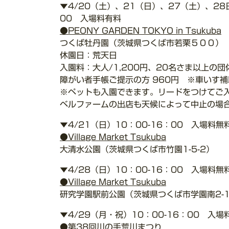
▼4/20（土）、21（日）、27（土）、2
00 入場料有料
●PEONY GARDEN TOKYO in Tsukuba
つくば牡丹園（茨城県つくば市若栗５００）
休園日：荒天日
入園料：大人/1,200円、20名さま以上の団
障がい者手帳ご提示の方 960円 ※車いす補
※ペットも入園できます。リードをつけてご
ベルファームの出店も天候によって中止の場
▼4/21（日）10：00-16：00 入場料無
●Village Market Tsukuba
大清水公園（茨城県つくば市竹園1-5-2）
▼4/28（日）10：00-16：00 入場料無
●Village Market Tsukuba
研究学園駅前公園（茨城県つくば市学園南2-
▼4/29（月・祝）10：00-16：00 入場
●第38回川の手荒川まつり