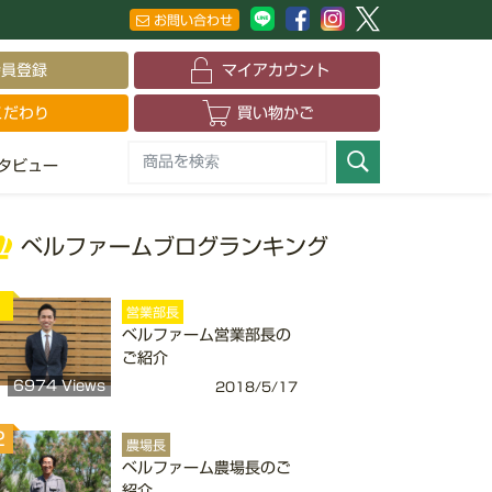
お問い合わせ
会員登録
マイアカウント
こだわり
買い物かご
タビュー
ベルファームブログランキング
1
営業部長
ベルファーム営業部長の
ご紹介
6974 Views
2018/5/17
2
農場長
ベルファーム農場長のご
紹介