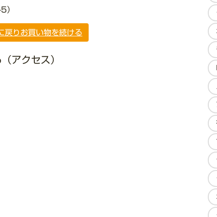
5）
に戻り
お買い物を続ける
る（アクセス）