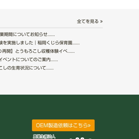
全てを見る
期間についてお知らせ......
を実施しました｜稲岡くじら保育園......
再開】とうもろこし収穫体験イベ......
ントについてのご案内......
の生育状況について......
OEM製造依頼はこちら