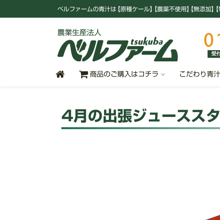
ベルファームの青汁
は
【原種ケール
】
【農薬不使用
】
【無添加
】
【
商品のご購入はコチラ
こだわり青
4月の出張ジュースス