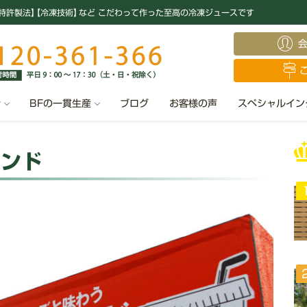
特許製法
】
【冷凍技術
】
など こだわって作った至高の冷凍ジュースです
汁
BFの一貫生産
ブログ
お客様の声
スペシャルイン
タンド