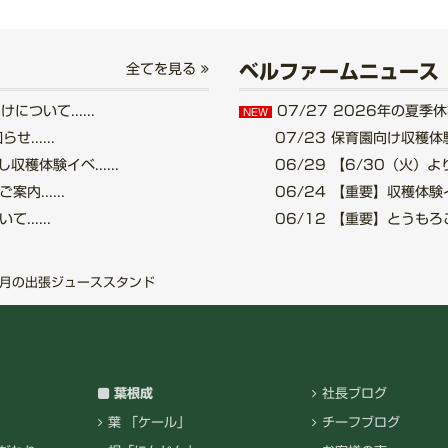
ベルファームニュース
全てを見る
いて......
07/27
2026年の夏季休業
NEW
.....
07/23
保育園向け収穫体験
穫体験イベ......
06/29
【6/30（火）より
......
06/24
【重要】収穫体験イベ
.....
06/12
【重要】とうもろこし
4月の出張ジューススタンド
葉根成
社長ブログ
葉 「ケール」
チーフブログ